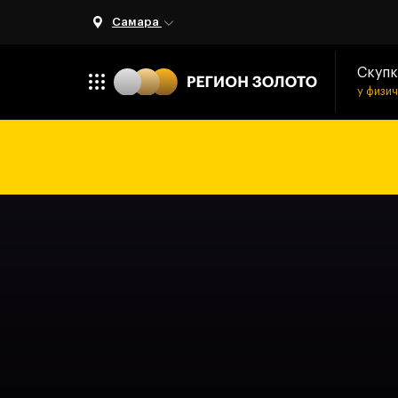
Самара
Скупк
у физи