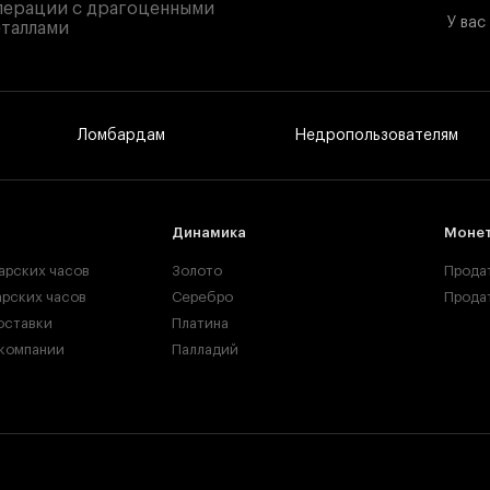
ерации с драгоценными
У вас
таллами
Ломбардам
Недропользователям
Динамика
Монет
арских часов
Золото
Прода
рских часов
Серебро
Прода
оставки
Платина
 компании
Палладий