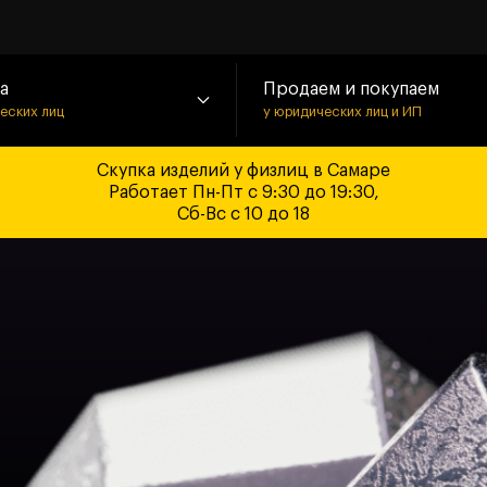
а
Продаем и покупаем
ческих лиц
у юридических лиц и ИП
Скупка изделий у физлиц в Самаре
Работает Пн-Пт с 9:30 до 19:30,
Сб-Вс с 10 до 18