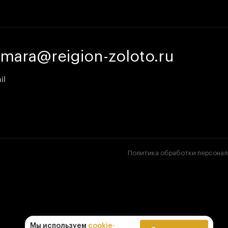
amara@reigion-zoloto.ru
il
Политика обработки персонал
Мы используем
cookie-