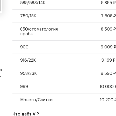
585
/
583
/14К
5 855
₽
750/18К
7 508
₽
850/стоматология
8 509
₽
проба
900
9 009
916/22К
9 169
₽
а
958/23К
9 590
,
999
10 000
Монеты
/
Слитки
10 200
Что даёт VIP