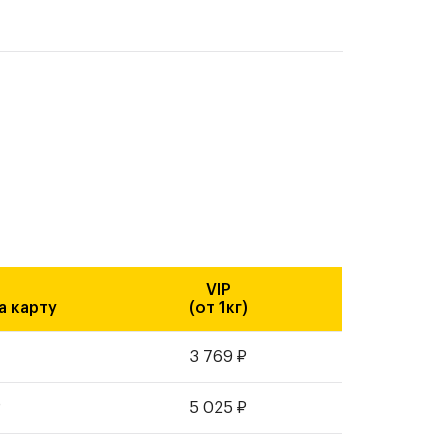
VIP
а карту
(от 1кг)
₽
3 769
₽
₽
5 025
₽