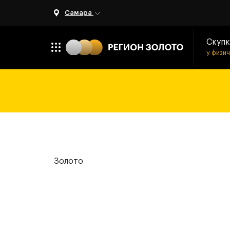
Самара
Скупк
у физи
Золото