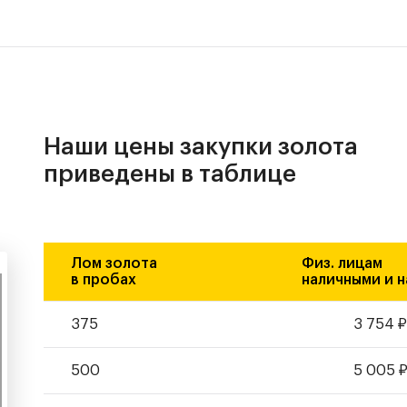
Наши цены закупки золота
приведены в таблице
Лом золота
Физ. лицам
в пробах
наличными и н
375
3 754
500
5 005